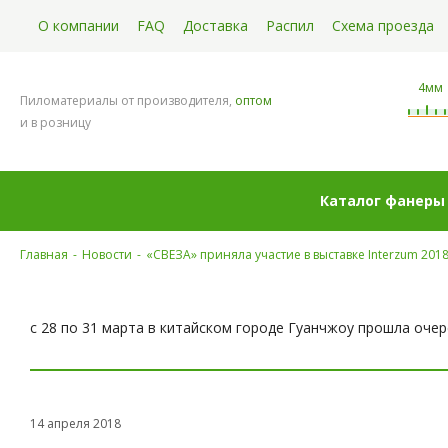
О компании
FAQ
Доставка
Распил
Схема проезда
4мм
Пиломатериалы от производителя,
оптом
и в розницу
Каталог фанеры
Главная
-
Новости
-
«СВЕЗА» приняла участие в выставке Interzum 201
с 28 по 31 марта в китайском городе Гуанчжоу прошла очер
14 апреля 2018