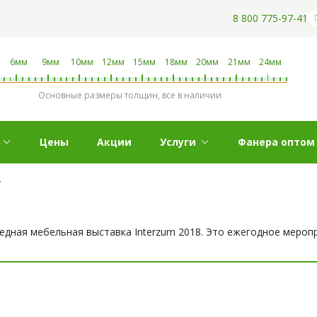
8 800 775-97-41
6мм
9мм
10мм
12мм
15мм
18мм
20мм
21мм
24мм
Основные размеры толщин, все в наличии
Цены
Акции
Услуги
Фанера оптом
8
едная мебельная выставка Interzum 2018. Это ежегодное меропр