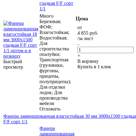
гладкая F/F сорт
1/1
Много
Цена
Березовая;
ФОФ;
от
Влагостойкая;
4 855
руб.
Водостойкая;
/за лист
Для
-
строительства
опалубки;
+
Транспортная
В корзину
Быстрый
(грузовики,
Купить в 1 клик
просмотр
фургоны,
прицепы,
полуприцепы);
Для отделки
лодок; Для
производства
мебели
Отложить
Фанера ламинированная влагостойкая 30 мм 3000х1500 гладка
F/F сорт 1/1
Фанера
ламинированная