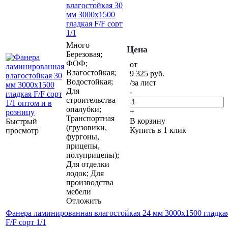
влагостойкая 30
мм 3000х1500
гладкая F/F сорт
1/1
Много
Цена
Березовая;
ФОФ;
от
Влагостойкая;
9 325
руб.
Водостойкая;
/за лист
Для
-
строительства
опалубки;
+
Транспортная
В корзину
Быстрый
(грузовики,
Купить в 1 клик
просмотр
фургоны,
прицепы,
полуприцепы);
Для отделки
лодок; Для
производства
мебели
Отложить
Фанера ламинированная влагостойкая 24 мм 3000х1500 гладка
F/F сорт 1/1