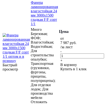
Фанера
ламинированная
влагостойкая 24
мм 3000х1500
гладкая F/F сорт
1/1
Много
Цена
Березовая;
ФОФ;
от
Влагостойкая;
7 987
руб.
Водостойкая;
/за лист
Для
-
строительства
опалубки;
+
Транспортная
В корзину
Быстрый
(грузовики,
Купить в 1 клик
просмотр
фургоны,
прицепы,
полуприцепы);
Для отделки
лодок; Для
производства
мебели
Отложить