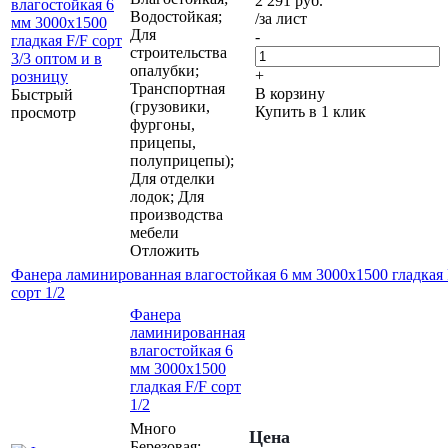
2 291
руб.
Водостойкая;
/за лист
Для
-
строительства
опалубки;
+
Транспортная
В корзину
Быстрый
(грузовики,
Купить в 1 клик
просмотр
фургоны,
прицепы,
полуприцепы);
Для отделки
лодок; Для
производства
мебели
Отложить
Фанера ламинированная влагостойкая 6 мм 3000х1500 гладкая 
сорт 1/2
Фанера
ламинированная
влагостойкая 6
мм 3000х1500
гладкая F/F сорт
1/2
Много
Цена
Березовая;