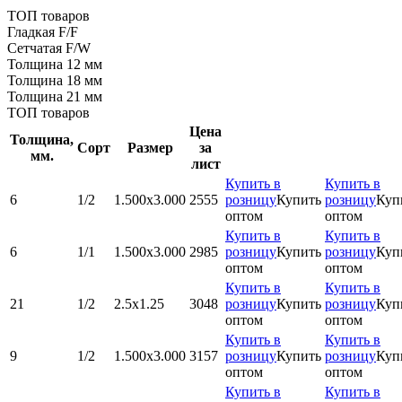
ТОП товаров
Гладкая F/F
Сетчатая F/W
Толщина 12 мм
Толщина 18 мм
Толщина 21 мм
ТОП товаров
Цена
Толщина,
Сорт
Размер
за
мм.
лист
Купить в
Купить в
6
1/2
1.500x3.000
2555
розницу
Купить
розницу
Куп
оптом
оптом
Купить в
Купить в
6
1/1
1.500x3.000
2985
розницу
Купить
розницу
Куп
оптом
оптом
Купить в
Купить в
21
1/2
2.5х1.25
3048
розницу
Купить
розницу
Куп
оптом
оптом
Купить в
Купить в
9
1/2
1.500x3.000
3157
розницу
Купить
розницу
Куп
оптом
оптом
Купить в
Купить в