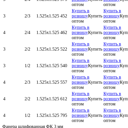
оптом
оптом
Купить в
Купить в
3
2/3
1.525х1.525
452
розницу
Купить
розницу
Куп
оптом
оптом
Купить в
Купить в
4
2/4
1.525х1.525
462
розницу
Купить
розницу
Куп
оптом
оптом
Купить в
Купить в
3
2/2
1.525х1.525
522
розницу
Купить
розницу
Куп
оптом
оптом
Купить в
Купить в
3
1/2
1.525х1.525
540
розницу
Купить
розницу
Куп
оптом
оптом
Купить в
Купить в
4
2/3
1.525х1.525
557
розницу
Купить
розницу
Куп
оптом
оптом
Купить в
Купить в
4
2/2
1.525х1.525
612
розницу
Купить
розницу
Куп
оптом
оптом
Купить в
Купить в
4
1/2
1.525х1.525
795
розницу
Купить
розницу
Куп
оптом
оптом
Фанера шлифованная ФК 3 мм