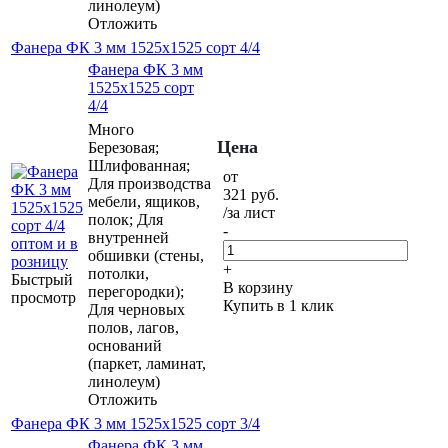
линолеум)
Отложить
Фанера ФК 3 мм 1525х1525 сорт 4/4
Фанера ФК 3 мм
1525х1525 сорт
4/4
Много
Цена
Березовая;
Шлифованная;
от
Для производства
321
руб.
мебели, ящиков,
/за лист
полок; Для
-
внутренней
обшивки (стены,
+
потолки,
Быстрый
В корзину
перегородки);
просмотр
Купить в 1 клик
Для черновых
полов, лагов,
оснований
(паркет, ламинат,
линолеум)
Отложить
Фанера ФК 3 мм 1525х1525 сорт 3/4
Фанера ФК 3 мм