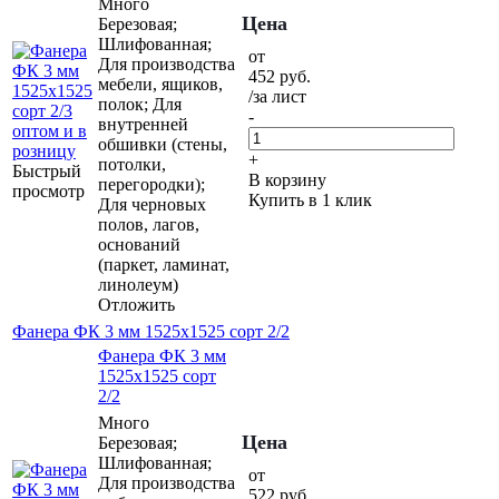
Много
Цена
Березовая;
Шлифованная;
от
Для производства
452
руб.
мебели, ящиков,
/за лист
полок; Для
-
внутренней
обшивки (стены,
+
потолки,
Быстрый
В корзину
перегородки);
просмотр
Купить в 1 клик
Для черновых
полов, лагов,
оснований
(паркет, ламинат,
линолеум)
Отложить
Фанера ФК 3 мм 1525х1525 сорт 2/2
Фанера ФК 3 мм
1525х1525 сорт
2/2
Много
Цена
Березовая;
Шлифованная;
от
Для производства
522
руб.