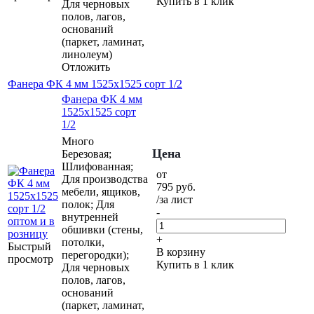
Купить в 1 клик
Для черновых
полов, лагов,
оснований
(паркет, ламинат,
линолеум)
Отложить
Фанера ФК 4 мм 1525х1525 сорт 1/2
Фанера ФК 4 мм
1525х1525 сорт
1/2
Много
Цена
Березовая;
Шлифованная;
от
Для производства
795
руб.
мебели, ящиков,
/за лист
полок; Для
-
внутренней
обшивки (стены,
+
потолки,
Быстрый
В корзину
перегородки);
просмотр
Купить в 1 клик
Для черновых
полов, лагов,
оснований
(паркет, ламинат,