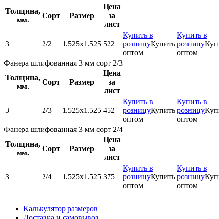
Цена
Толщина,
Сорт
Размер
за
мм.
лист
Купить в
Купить в
3
2/2
1.525х1.525
522
розницу
Купить
розницу
Куп
оптом
оптом
Фанера шлифованная 3 мм сорт 2/3
Цена
Толщина,
Сорт
Размер
за
мм.
лист
Купить в
Купить в
3
2/3
1.525х1.525
452
розницу
Купить
розницу
Куп
оптом
оптом
Фанера шлифованная 3 мм сорт 2/4
Цена
Толщина,
Сорт
Размер
за
мм.
лист
Купить в
Купить в
3
2/4
1.525х1.525
375
розницу
Купить
розницу
Куп
оптом
оптом
Калькулятор размеров
Доставка и самовывоз