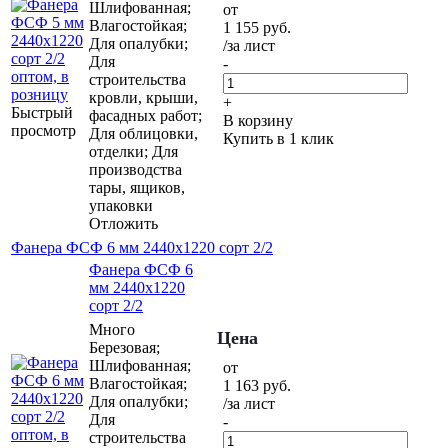
Шлифованная;
от
Влагостойкая;
1 155
руб.
Для опалубки;
/за лист
Для
-
строительства
кровли, крыши,
+
Быстрый
фасадных работ;
В корзину
просмотр
Для облицовки,
Купить в 1 клик
отделки; Для
производства
тары, ящиков,
упаковки
Отложить
Фанера ФСФ 6 мм 2440х1220 сорт 2/2
Фанера ФСФ 6
мм 2440х1220
сорт 2/2
Много
Цена
Березовая;
Шлифованная;
от
Влагостойкая;
1 163
руб.
Для опалубки;
/за лист
Для
-
строительства