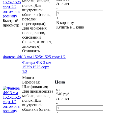
мебели, ящиков,
/за лист
полок; Для
-
внутренней
обшивки (стены,
+
потолки,
Быстрый
В корзину
перегородки);
просмотр
Купить в 1 клик
Для черновых
полов, лагов,
оснований
(паркет, ламинат,
линолеум)
Отложить
Фанера ФК 3 мм 1525х1525 сорт 1/2
Фанера ФК 3 мм
1525х1525 сорт
1/2
Много
Цена
Березовая;
Шлифованная;
от
Для производства
540
руб.
мебели, ящиков,
/за лист
полок; Для
-
внутренней
обшивки (стены,
+