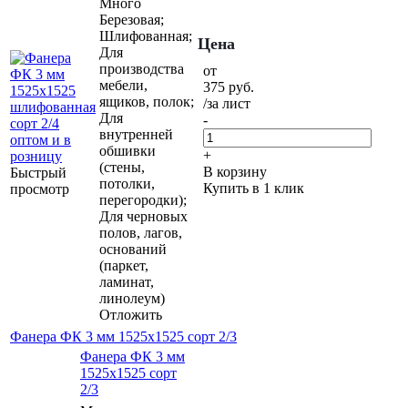
Много
Березовая;
Шлифованная;
Цена
Для
производства
от
мебели,
375
руб.
ящиков, полок;
/за лист
Для
-
внутренней
обшивки
+
(стены,
В корзину
Быстрый
потолки,
Купить в 1 клик
просмотр
перегородки);
Для черновых
полов, лагов,
оснований
(паркет,
ламинат,
линолеум)
Отложить
Фанера ФК 3 мм 1525х1525 сорт 2/3
Фанера ФК 3 мм
1525х1525 сорт
2/3