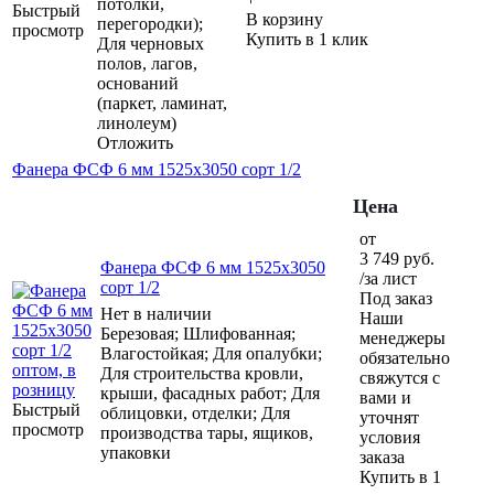
потолки,
Быстрый
В корзину
перегородки);
просмотр
Купить в 1 клик
Для черновых
полов, лагов,
оснований
(паркет, ламинат,
линолеум)
Отложить
Фанера ФСФ 6 мм 1525х3050 сорт 1/2
Цена
от
3 749
руб.
Фанера ФСФ 6 мм 1525х3050
/за лист
сорт 1/2
Под заказ
Нет в наличии
Наши
Березовая; Шлифованная;
менеджеры
Влагостойкая; Для опалубки;
обязательно
Для строительства кровли,
свяжутся с
крыши, фасадных работ; Для
вами и
Быстрый
облицовки, отделки; Для
уточнят
просмотр
производства тары, ящиков,
условия
упаковки
заказа
Купить в 1