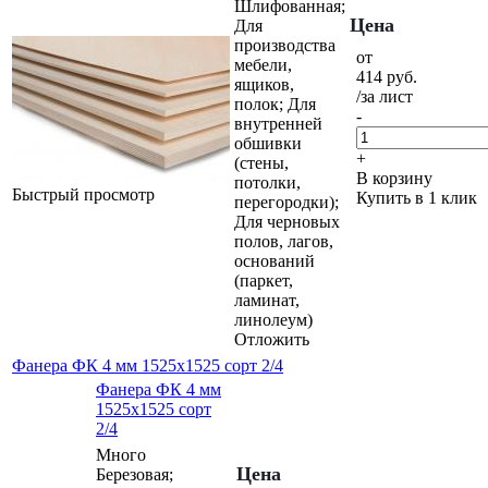
Шлифованная;
Цена
Для
производства
от
мебели,
414
руб.
ящиков,
/за лист
полок; Для
-
внутренней
обшивки
+
(стены,
В корзину
потолки,
Быстрый просмотр
Купить в 1 клик
перегородки);
Для черновых
полов, лагов,
оснований
(паркет,
ламинат,
линолеум)
Отложить
Фанера ФК 4 мм 1525х1525 сорт 2/4
Фанера ФК 4 мм
1525х1525 сорт
2/4
Много
Цена
Березовая;