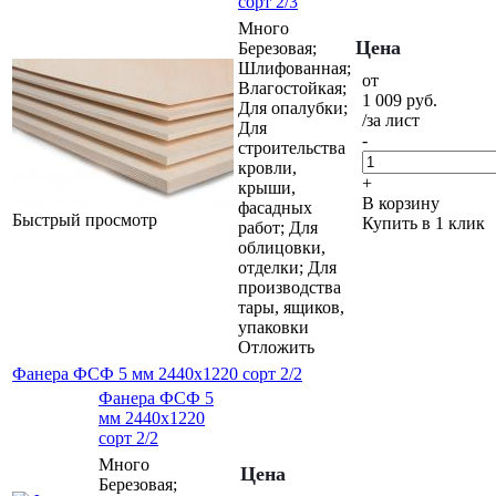
сорт 2/3
Много
Цена
Березовая;
Шлифованная;
от
Влагостойкая;
1 009
руб.
Для опалубки;
/за лист
Для
-
строительства
кровли,
+
крыши,
В корзину
фасадных
Быстрый просмотр
Купить в 1 клик
работ; Для
облицовки,
отделки; Для
производства
тары, ящиков,
упаковки
Отложить
Фанера ФСФ 5 мм 2440х1220 сорт 2/2
Фанера ФСФ 5
мм 2440х1220
сорт 2/2
Много
Цена
Березовая;