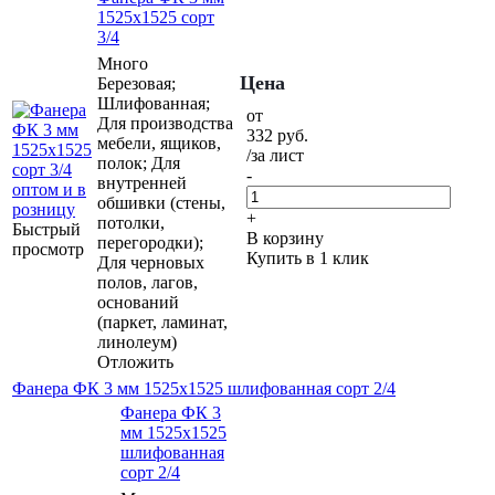
1525х1525 сорт
3/4
Много
Цена
Березовая;
Шлифованная;
от
Для производства
332
руб.
мебели, ящиков,
/за лист
полок; Для
-
внутренней
обшивки (стены,
+
потолки,
Быстрый
В корзину
перегородки);
просмотр
Купить в 1 клик
Для черновых
полов, лагов,
оснований
(паркет, ламинат,
линолеум)
Отложить
Фанера ФК 3 мм 1525х1525 шлифованная сорт 2/4
Фанера ФК 3
мм 1525х1525
шлифованная
сорт 2/4