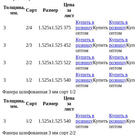
Цена
Толщина,
Сорт
Размер
за
мм.
лист
Купить в
Купить в
3
2/4
1.525х1.525
375
розницу
Купить
розницу
Куп
оптом
оптом
Купить в
Купить в
3
2/3
1.525х1.525
452
розницу
Купить
розницу
Куп
оптом
оптом
Купить в
Купить в
3
2/2
1.525х1.525
522
розницу
Купить
розницу
Куп
оптом
оптом
Купить в
Купить в
3
1/2
1.525х1.525
540
розницу
Купить
розницу
Куп
оптом
оптом
Фанера шлифованная 3 мм сорт 1/2
Цена
Толщина,
Сорт
Размер
за
мм.
лист
Купить в
Купить в
3
1/2
1.525х1.525
540
розницу
Купить
розницу
Куп
оптом
оптом
Фанера шлифованная 3 мм сорт 2/2