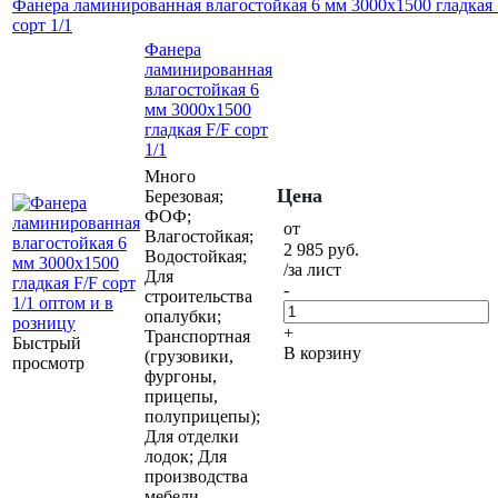
Фанера ламинированная влагостойкая 6 мм 3000х1500 гладкая 
сорт 1/1
Фанера
ламинированная
влагостойкая 6
мм 3000х1500
гладкая F/F сорт
1/1
Много
Цена
Березовая;
ФОФ;
от
Влагостойкая;
2 985
руб.
Водостойкая;
/за лист
Для
-
строительства
опалубки;
+
Транспортная
Быстрый
В корзину
(грузовики,
просмотр
фургоны,
прицепы,
полуприцепы);
Для отделки
лодок; Для
производства
мебели