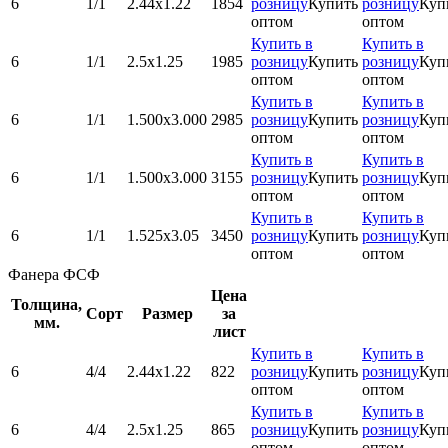
6
1/1
2.44х1.22
1854
розницу
Купить
розницу
Куп
оптом
оптом
Купить в
Купить в
6
1/1
2.5х1.25
1985
розницу
Купить
розницу
Куп
оптом
оптом
Купить в
Купить в
6
1/1
1.500x3.000
2985
розницу
Купить
розницу
Куп
оптом
оптом
Купить в
Купить в
6
1/1
1.500x3.000
3155
розницу
Купить
розницу
Куп
оптом
оптом
Купить в
Купить в
6
1/1
1.525х3.05
3450
розницу
Купить
розницу
Куп
оптом
оптом
Фанера ФСФ
Цена
Толщина,
Сорт
Размер
за
мм.
лист
Купить в
Купить в
6
4/4
2.44х1.22
822
розницу
Купить
розницу
Куп
оптом
оптом
Купить в
Купить в
6
4/4
2.5х1.25
865
розницу
Купить
розницу
Куп
оптом
оптом