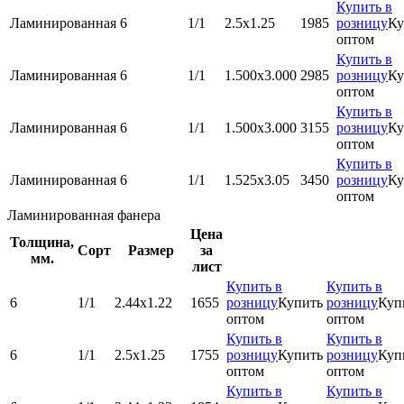
Купить в
Ламинированная
6
1/1
2.5х1.25
1985
розницу
Ку
оптом
Купить в
Ламинированная
6
1/1
1.500x3.000
2985
розницу
Ку
оптом
Купить в
Ламинированная
6
1/1
1.500x3.000
3155
розницу
Ку
оптом
Купить в
Ламинированная
6
1/1
1.525х3.05
3450
розницу
Ку
оптом
Ламинированная фанера
Цена
Толщина,
Сорт
Размер
за
мм.
лист
Купить в
Купить в
6
1/1
2.44х1.22
1655
розницу
Купить
розницу
Куп
оптом
оптом
Купить в
Купить в
6
1/1
2.5х1.25
1755
розницу
Купить
розницу
Куп
оптом
оптом
Купить в
Купить в