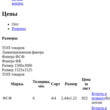
вопрос
Цены
Опт
Розница
Размеры
ТОП товаров
Ламинированная фанера
Фанера ФСФ
Фанера ФК
Размер 1500х3000
Размер 1525х1525
ТОП товаров
Цена
Толщина,
Марка.
Сорт
Размер
за
мм.
лист
Купить в
ФСФ
6
4/4
2.44х1.22
822
розницу
Ку
оптом
Купить в