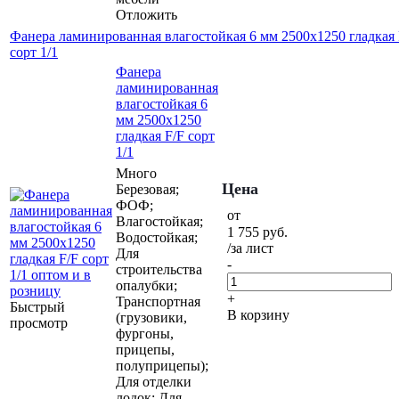
Отложить
Фанера ламинированная влагостойкая 6 мм 2500х1250 гладкая 
сорт 1/1
Фанера
ламинированная
влагостойкая 6
мм 2500х1250
гладкая F/F сорт
1/1
Много
Цена
Березовая;
ФОФ;
от
Влагостойкая;
1 755
руб.
Водостойкая;
/за лист
Для
-
строительства
опалубки;
+
Транспортная
Быстрый
В корзину
(грузовики,
просмотр
фургоны,
прицепы,
полуприцепы);
Для отделки
лодок; Для