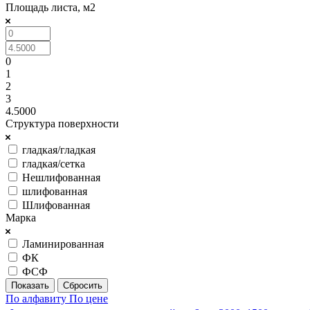
Площадь листа, м2
0
1
2
3
4.5000
Структура поверхности
гладкая/гладкая
гладкая/сетка
Нешлифованная
шлифованная
Шлифованная
Марка
Ламинированная
ФК
ФСФ
Сбросить
По алфавиту
По цене