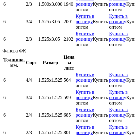
6
2/3
1.500x3.000
1940
розницу
Купить
розницу
Куп
оптом
оптом
Купить в
Купить в
6
3/4
1.525х3.05
2001
розницу
Купить
розницу
Куп
оптом
оптом
Купить в
Купить в
6
2/3
1.525х3.05
2102
розницу
Купить
розницу
Куп
оптом
оптом
Фанера ФК
Цена
Толщина,
Сорт
Размер
за
мм.
лист
Купить в
Купить в
6
4/4
1.525х1.525
564
розницу
Купить
розницу
Куп
оптом
оптом
Купить в
Купить в
6
3/4
1.525х1.525
599
розницу
Купить
розницу
Куп
оптом
оптом
Купить в
Купить в
6
2/4
1.525х1.525
685
розницу
Купить
розницу
Куп
оптом
оптом
Купить в
Купить в
6
2/3
1.525х1.525
801
розницу
Купить
розницу
Куп