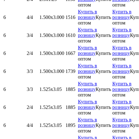
оптом
оптом
Купить в
Купить в
6
4/4
1.500x3.000
1516
розницу
Купить
розницу
Куп
оптом
оптом
Купить в
Купить в
6
3/4
1.500x3.000
1610
розницу
Купить
розницу
Куп
оптом
оптом
Купить в
Купить в
6
2/4
1.500x3.000
1667
розницу
Купить
розницу
Куп
оптом
оптом
Купить в
Купить в
6
3/3
1.500x3.000
1739
розницу
Купить
розницу
Куп
оптом
оптом
Купить в
Купить в
6
3/3
1.525х3.05
1885
розницу
Купить
розницу
Куп
оптом
оптом
Купить в
Купить в
6
2/4
1.525х3.05
1885
розницу
Купить
розницу
Куп
оптом
оптом
Купить в
Купить в
6
4/4
1.525х3.05
1895
розницу
Купить
розницу
Куп
оптом
оптом
Купить в
Купить в