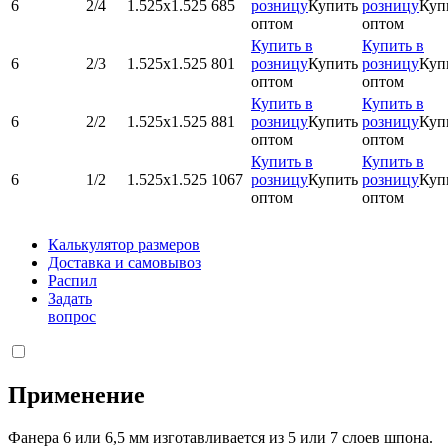
6
2/4
1.525х1.525
685
розницу
Купить
розницу
Куп
оптом
оптом
Купить в
Купить в
6
2/3
1.525х1.525
801
розницу
Купить
розницу
Куп
оптом
оптом
Купить в
Купить в
6
2/2
1.525х1.525
881
розницу
Купить
розницу
Куп
оптом
оптом
Купить в
Купить в
6
1/2
1.525х1.525
1067
розницу
Купить
розницу
Куп
оптом
оптом
Калькулятор размеров
Доставка и самовывоз
Распил
Задать
вопрос
Применение
Фанера 6 или 6,5 мм изготавливается из 5 или 7 слоев шпона.