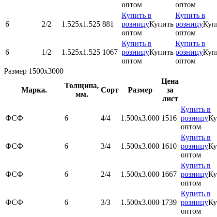
оптом
оптом
Купить в
Купить в
6
2/2
1.525х1.525
881
розницу
Купить
розницу
Куп
оптом
оптом
Купить в
Купить в
6
1/2
1.525х1.525
1067
розницу
Купить
розницу
Куп
оптом
оптом
Размер 1500х3000
Цена
Толщина,
Марка.
Сорт
Размер
за
мм.
лист
Купить в
ФСФ
6
4/4
1.500x3.000
1516
розницу
Ку
оптом
Купить в
ФСФ
6
3/4
1.500x3.000
1610
розницу
Ку
оптом
Купить в
ФСФ
6
2/4
1.500x3.000
1667
розницу
Ку
оптом
Купить в
ФСФ
6
3/3
1.500x3.000
1739
розницу
Ку
оптом