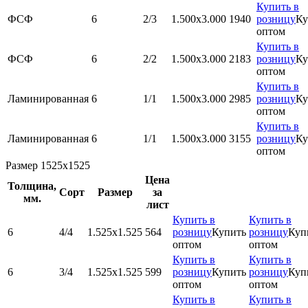
Купить в
ФСФ
6
2/3
1.500x3.000
1940
розницу
Ку
оптом
Купить в
ФСФ
6
2/2
1.500x3.000
2183
розницу
Ку
оптом
Купить в
Ламинированная
6
1/1
1.500x3.000
2985
розницу
Ку
оптом
Купить в
Ламинированная
6
1/1
1.500x3.000
3155
розницу
Ку
оптом
Размер 1525х1525
Цена
Толщина,
Сорт
Размер
за
мм.
лист
Купить в
Купить в
6
4/4
1.525х1.525
564
розницу
Купить
розницу
Куп
оптом
оптом
Купить в
Купить в
6
3/4
1.525х1.525
599
розницу
Купить
розницу
Куп
оптом
оптом
Купить в
Купить в