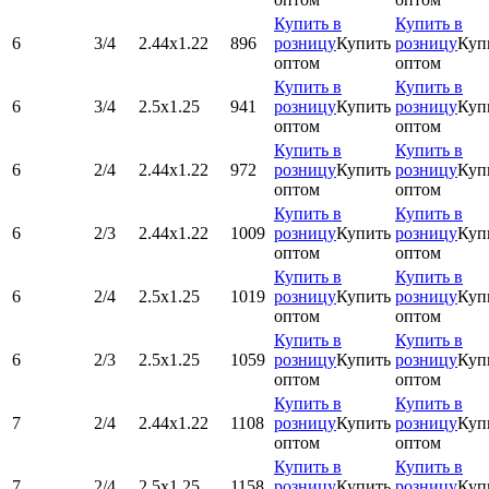
Купить в
Купить в
6
3/4
2.44х1.22
896
розницу
Купить
розницу
Куп
оптом
оптом
Купить в
Купить в
6
3/4
2.5х1.25
941
розницу
Купить
розницу
Куп
оптом
оптом
Купить в
Купить в
6
2/4
2.44х1.22
972
розницу
Купить
розницу
Куп
оптом
оптом
Купить в
Купить в
6
2/3
2.44х1.22
1009
розницу
Купить
розницу
Куп
оптом
оптом
Купить в
Купить в
6
2/4
2.5х1.25
1019
розницу
Купить
розницу
Куп
оптом
оптом
Купить в
Купить в
6
2/3
2.5х1.25
1059
розницу
Купить
розницу
Куп
оптом
оптом
Купить в
Купить в
7
2/4
2.44х1.22
1108
розницу
Купить
розницу
Куп
оптом
оптом
Купить в
Купить в
7
2/4
2.5х1.25
1158
розницу
Купить
розницу
Куп