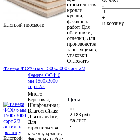
строительства
-
кровли,
крыши,
+
фасадных
В корзину
Быстрый просмотр
работ; Для
облицовки,
отделки; Для
производства
тары, ящиков,
упаковки
Отложить
Фанера ФСФ 6 мм 1500х3000 сорт 2/2
Фанера ФСФ 6
мм 1500х3000
сорт 2/2
Много
Цена
Березовая;
Шлифованная;
от
Влагостойкая;
2 183
руб.
Для опалубки;
/за лист
Для
-
строительства
кровли, крыши,
Быстрый
+
фасадных работ;