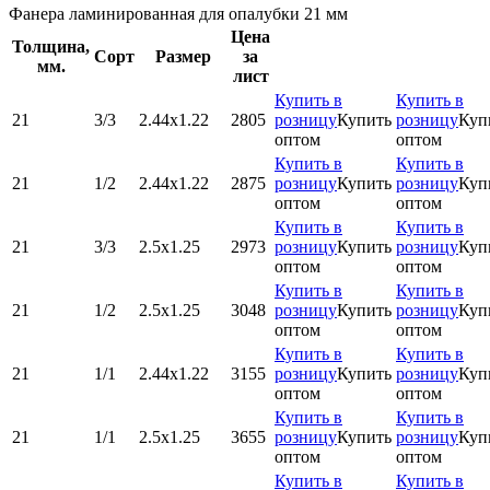
Фанера ламинированная для опалубки 21 мм
Цена
Толщина,
Сорт
Размер
за
мм.
лист
Купить в
Купить в
21
3/3
2.44х1.22
2805
розницу
Купить
розницу
Куп
оптом
оптом
Купить в
Купить в
21
1/2
2.44х1.22
2875
розницу
Купить
розницу
Куп
оптом
оптом
Купить в
Купить в
21
3/3
2.5х1.25
2973
розницу
Купить
розницу
Куп
оптом
оптом
Купить в
Купить в
21
1/2
2.5х1.25
3048
розницу
Купить
розницу
Куп
оптом
оптом
Купить в
Купить в
21
1/1
2.44х1.22
3155
розницу
Купить
розницу
Куп
оптом
оптом
Купить в
Купить в
21
1/1
2.5х1.25
3655
розницу
Купить
розницу
Куп
оптом
оптом
Купить в
Купить в