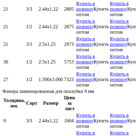
Купить в
Купить в
21
3/3
2.44х1.22
2805
розницу
Купить
розницу
Куп
оптом
оптом
Купить в
Купить в
21
1/2
2.44х1.22
2875
розницу
Купить
розницу
Куп
оптом
оптом
Купить в
Купить в
21
3/3
2.5х1.25
2973
розницу
Купить
розницу
Куп
оптом
оптом
Купить в
Купить в
30
1/2
2.5х1.25
5753
розницу
Купить
розницу
Куп
оптом
оптом
Купить в
Купить в
27
1/2
1.500x3.000
7323
розницу
Купить
розницу
Куп
оптом
оптом
Фанера ламинированная для опалубки 9 мм
Цена
Толщина,
Сорт
Размер
за
мм.
лист
Купить в
Купить в
9
3/3
2.44х1.22
1604
розницу
Купить
розницу
Куп
оптом
оптом
Купить в
Купить в