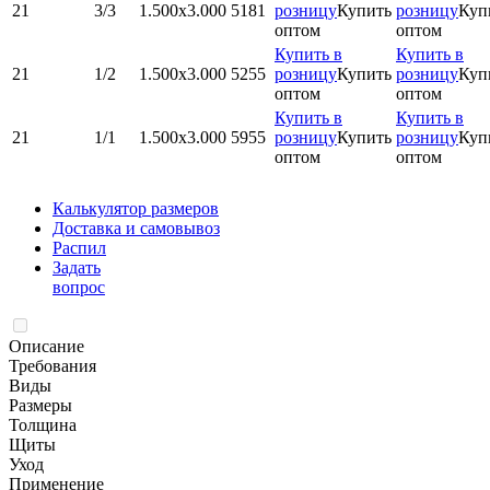
21
3/3
1.500x3.000
5181
розницу
Купить
розницу
Куп
оптом
оптом
Купить в
Купить в
21
1/2
1.500x3.000
5255
розницу
Купить
розницу
Куп
оптом
оптом
Купить в
Купить в
21
1/1
1.500x3.000
5955
розницу
Купить
розницу
Куп
оптом
оптом
Калькулятор размеров
Доставка и самовывоз
Распил
Задать
вопрос
Описание
Требования
Виды
Размеры
Толщина
Щиты
Уход
Применение