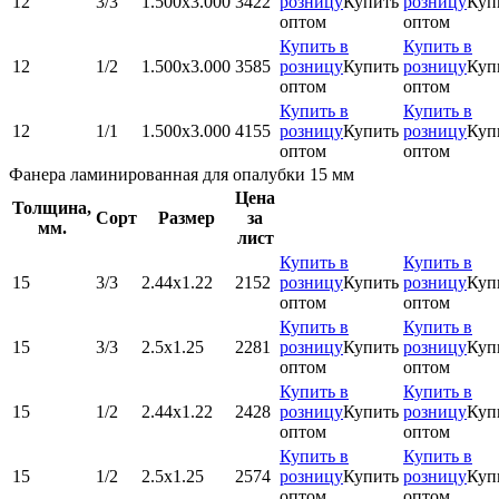
12
3/3
1.500x3.000
3422
розницу
Купить
розницу
Куп
оптом
оптом
Купить в
Купить в
12
1/2
1.500x3.000
3585
розницу
Купить
розницу
Куп
оптом
оптом
Купить в
Купить в
12
1/1
1.500x3.000
4155
розницу
Купить
розницу
Куп
оптом
оптом
Фанера ламинированная для опалубки 15 мм
Цена
Толщина,
Сорт
Размер
за
мм.
лист
Купить в
Купить в
15
3/3
2.44х1.22
2152
розницу
Купить
розницу
Куп
оптом
оптом
Купить в
Купить в
15
3/3
2.5х1.25
2281
розницу
Купить
розницу
Куп
оптом
оптом
Купить в
Купить в
15
1/2
2.44х1.22
2428
розницу
Купить
розницу
Куп
оптом
оптом
Купить в
Купить в
15
1/2
2.5х1.25
2574
розницу
Купить
розницу
Куп
оптом
оптом