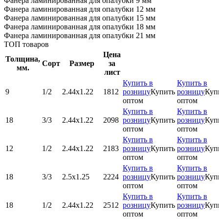
Фанера ламинированная для опалубки 9 мм
Фанера ламинированная для опалубки 12 мм
Фанера ламинированная для опалубки 15 мм
Фанера ламинированная для опалубки 18 мм
Фанера ламинированная для опалубки 21 мм
ТОП товаров
Цена
Толщина,
Сорт
Размер
за
мм.
лист
Купить в
Купить в
9
1/2
2.44х1.22
1812
розницу
Купить
розницу
Куп
оптом
оптом
Купить в
Купить в
18
3/3
2.44х1.22
2098
розницу
Купить
розницу
Куп
оптом
оптом
Купить в
Купить в
12
1/2
2.44х1.22
2183
розницу
Купить
розницу
Куп
оптом
оптом
Купить в
Купить в
18
3/3
2.5х1.25
2224
розницу
Купить
розницу
Куп
оптом
оптом
Купить в
Купить в
18
1/2
2.44х1.22
2512
розницу
Купить
розницу
Куп
оптом
оптом