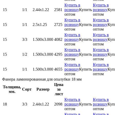
Купить в
Купить в
15
1/1
2.44х1.22
2581
розницу
Купить
розницу
Куп
оптом
оптом
Купить в
Купить в
15
1/1
2.5х1.25
2725
розницу
Купить
розницу
Куп
оптом
оптом
Купить в
Купить в
15
3/3
1.500x3.000
4082
розницу
Купить
розницу
Куп
оптом
оптом
Купить в
Купить в
15
1/2
1.500x3.000
4295
розницу
Купить
розницу
Куп
оптом
оптом
Купить в
Купить в
15
1/1
1.500x3.000
4655
розницу
Купить
розницу
Куп
оптом
оптом
Фанера ламинированная для опалубки 18 мм
Цена
Толщина,
Сорт
Размер
за
мм.
лист
Купить в
Купить в
18
3/3
2.44х1.22
2098
розницу
Купить
розницу
Куп
оптом
оптом
Купить в
Купить в