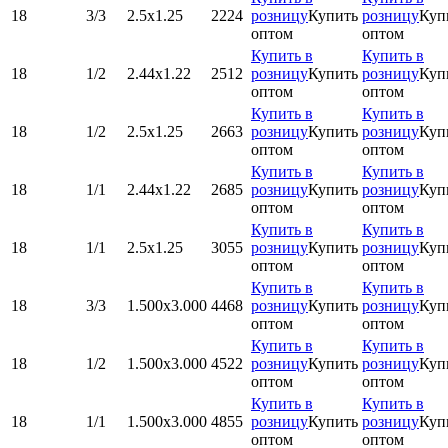
18
3/3
2.5х1.25
2224
розницу
Купить
розницу
Куп
оптом
оптом
Купить в
Купить в
18
1/2
2.44х1.22
2512
розницу
Купить
розницу
Куп
оптом
оптом
Купить в
Купить в
18
1/2
2.5х1.25
2663
розницу
Купить
розницу
Куп
оптом
оптом
Купить в
Купить в
18
1/1
2.44х1.22
2685
розницу
Купить
розницу
Куп
оптом
оптом
Купить в
Купить в
18
1/1
2.5х1.25
3055
розницу
Купить
розницу
Куп
оптом
оптом
Купить в
Купить в
18
3/3
1.500x3.000
4468
розницу
Купить
розницу
Куп
оптом
оптом
Купить в
Купить в
18
1/2
1.500x3.000
4522
розницу
Купить
розницу
Куп
оптом
оптом
Купить в
Купить в
18
1/1
1.500x3.000
4855
розницу
Купить
розницу
Куп
оптом
оптом