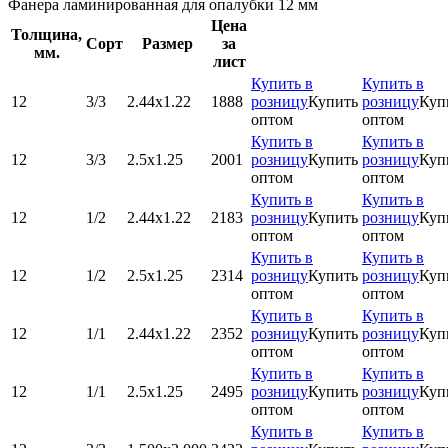
Фанера ламинированная для опалубки 12 мм
Цена
Толщина,
Сорт
Размер
за
мм.
лист
Купить в
Купить в
12
3/3
2.44х1.22
1888
розницу
Купить
розницу
Куп
оптом
оптом
Купить в
Купить в
12
3/3
2.5х1.25
2001
розницу
Купить
розницу
Куп
оптом
оптом
Купить в
Купить в
12
1/2
2.44х1.22
2183
розницу
Купить
розницу
Куп
оптом
оптом
Купить в
Купить в
12
1/2
2.5х1.25
2314
розницу
Купить
розницу
Куп
оптом
оптом
Купить в
Купить в
12
1/1
2.44х1.22
2352
розницу
Купить
розницу
Куп
оптом
оптом
Купить в
Купить в
12
1/1
2.5х1.25
2495
розницу
Купить
розницу
Куп
оптом
оптом
Купить в
Купить в