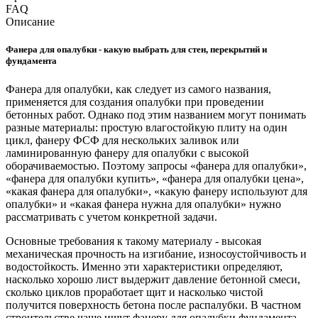
FAQ
Описание
Фанера для опалубки - какую выбрать для стен, перекрытий и
фундамента
Фанера для опалубки, как следует из самого названия,
применяется для создания опалубки при проведении
бетонных работ. Однако под этим названием могут понимать
разные материалы: простую влагостойкую плиту на один
цикл, фанеру ФСФ для нескольких заливок или
ламинированную фанеру для опалубки с высокой
оборачиваемостью. Поэтому запросы «фанера для опалубки»,
«фанера для опалубки купить», «фанера для опалубки цена»,
«какая фанера для опалубки», «какую фанеру используют для
опалубки» и «какая фанера нужна для опалубки» нужно
рассматривать с учетом конкретной задачи.
Основные требования к такому материалу - высокая
механическая прочность на изгибание, износоустойчивость и
водостойкость. Именно эти характеристики определяют,
насколько хорошо лист выдержит давление бетонной смеси,
сколько циклов проработает щит и насколько чистой
получится поверхность бетона после распалубки. В частном
строительстве чаще ищут фанеру для опалубки фундамента,